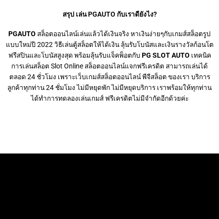
สรุป เล่น PGAUTO กับเราดียังไง?
PGAUTO
สล็อตออนไลน์เล่นแล้วได้เงินจริง หาเงินง่ายๆกับเกมส์สล็อตรูป
แบบใหม่ปี 2022 วิธีเล่นตู้สล็อตให้ได้เงิน ลุ้นรับโบนัสและเงินรางวัลก้อนโต
ฟรีสปินและโบนัสสูงสุด พร้อมลุ้นรับแจ็คพ็อตกับ
PG SLOT AUTO
เทคนิค
การเล่นสล็อต Slot Online สล็อตออนไลน์แจกฟรีเครดิต สามารถเล่นได้
ตลอด 24 ชั่วโมง เพราะเว็บเกมส์สล็อตออนไลน์ พีจีสล็อต ของเรา บริการ
ลูกค้าทุกท่าน 24 ชั่มโมง ไม่มีหยุดพัก ไม่มีหยุดบริการ เราพร้อมให้ทุกท่าน
ได้ทำการทดลองเล่นเกมส์ ฟรีเครดิตไม่มีจำกัดอีกด้วยค่ะ
PG88TH
PG AUTO
PGZEED
PGSLOT.TO
PGSLOT168