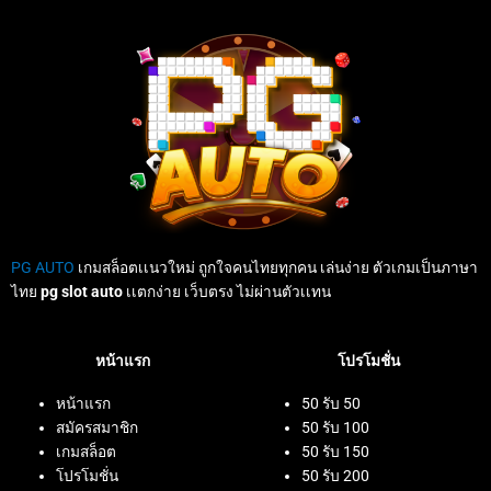
PG AUTO
เกมสล็อตเเนวใหม่ ถูกใจคนไทยทุกคน เล่นง่าย ตัวเกมเป็นภาษา
ไทย
pg slot auto
เเตกง่าย เว็บตรง ไม่ผ่านตัวเเทน
หน้าแรก
โปรโมชั่น
หน้าแรก
50 รับ 50
สมัครสมาชิก
50 รับ 100
เกมสล็อต
50 รับ 150
โปรโมชั่น
50 รับ 200