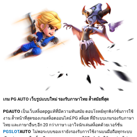
เกม PG AUTO เว็บรูปแบบใหม่ รองรับภาษาไทย ล้ำสมัยที่สุด
PGAUTO
เป็นเว็บสล็อตpgแท้ที่มีความทันสมัย ตอบโจทย์ทุกฟังก์ชั่นการใช้
งาน ล้ำหน้าที่สุดของเกมสล็อตออนไลน์ PG สล็อต ที่มีระบบเกมรองรับภาษา
ไทย และภาษาอื่นๆ อีก 20 กว่าภาษา เอาใจนักเล่นสล็อตด้วยเวอร์ชั่น
PGSLOT
AUTO
ไม่พอระบบของเรายังรองรับการใช้งานบนมือถือทุกระบบ