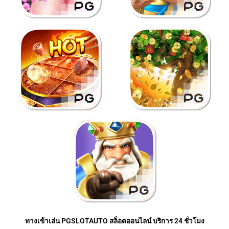
ทางเข้าเล่น PGSLOTAUTO สล็อตออนไลน์ บริการ 24 ชั่วโมง