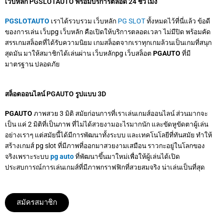
เว็บหลัก PGSLOTAUTO พร้อมบริการตลอด 24 ชั่วโมง
PGSLOTAUTO
เราได้รวบรวม เว็บหลัก
PG SLOT
ทั้งหมดไว้ที่นี่แล้ว ข้อดี
ของการเล่น เว็บpg เว็บหลัก คือเปิดให้บริการตลอดเวลา ไม่มีปิด พร้อมคัด
สรรเกมสล็อตที่ได้รับความนิยม เกมสล็อตจากเราทุกเกมล้วนเป็นเกมที่สนุก
สุดมัน มาให้สมาชิกได้เล่นผ่าน เว็บหลักpg เว็บสล็อต
PGAUTO
ที่มี
มาตรฐาน ปลอดภัย
สล็อตออนไลน์ PGAUTO รูปแบบ 3D
PGAUTO
ภาพสวย 3 มิติ สมัยก่อนการที่เราเล่นเกมส์ออนไลน์ ส่วนมากจะ
เป็น แค่ 2 มิติที่เป็นภาพ ที่ไม่ได้สวยงามอะไรมากนัก และขัดหูขัดตาผู้เล่น
อย่างเราๆ แต่สมัยนี้ได้มีการพัฒนาทั้งระบบ และเทคโนโลยีที่ทันสมัย ทำให้
สร้างเกมส์ pg slot ที่มีภาพที่ออกมาสวยงามเสมือน ราวกะอยู่ในโลกของ
จริงเพราะระบบ
pg auto
ที่พัฒนาขึ้นมาใหม่เพื่อให้ผู้เล่นได้เปิด
ประสบการณ์การเล่นเกมส์ที่มีภาพกราฟฟิกที่สวยสมจริง น่าเล่นเป็นที่สุด
สมัครสมาชิก