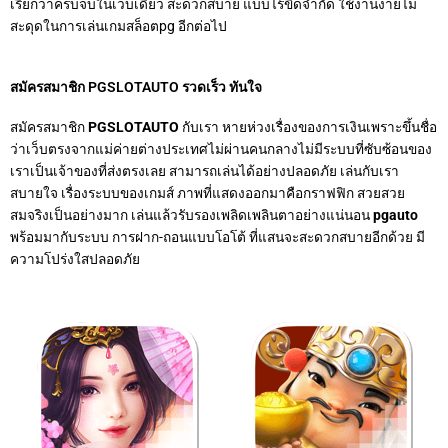
เรียกว่าครบจบในเว็บเดียว สะดวกสบาย แบบไร้ขีดจำกัด ใช้งานง่ายไม่
สะดุดในการเล่นเกมสล็อตpg อีกต่อไป
สมัครสมาชิก PGSLOTAUTO รวดเร็ว ทันใจ
สมัครสมาชิก
PGSLOTAUTO
กับเรา หายห่วงเรื่องของการเงินเพราะขึ้นชื่อ
ว่าเว็บตรงจากแม่ค่ายต่างประเทศไม่ผ่านคนกลางไม่มีระบบที่ซับซ้อนของ
เราเป็นเจ้าของที่ส่งตรงเลย สามารถเล่นได้อย่างปลอดภัย เล่นกับเรา
สบายใจ เรื่องระบบของเกมส์ ภาพที่แสดงออกมาคือกราฟฟิก สวยสวย
สมจริงเป็นอย่างมาก เล่นแล้วรับรองเพลิดเพลินตาอย่างแน่นอน
pgauto
พร้อมมากับระบบ การฝาก-ถอนแบบโอโต้ ที่แสนจะสะดวกสบายอีกด้วย มี
ความโปร่งใสปลอดภัย